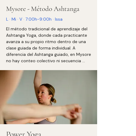
Mysore - Método Ashtanga
L · Mi · V · 7:00h-9:00h · Issa
El método tradicional de aprendizaje del 
Ashtanga Yoga, donde cada practicante 
avanza a su propio ritmo dentro de una 
clase guiada de forma individual. A 
diferencia del Ashtanga guiado, en Mysore 
no hay conteo colectivo ni secuencia 
verbalizada. 

Cada persona practica de manera 
autónoma, siguiendo el orden de la serie 
que le corresponde, mientras la profesora 
ofrece ajustes, indicaciones 
personalizadas y adaptaciones según la 
experiencia y el momento de cada 
alumna. Este método favorece una 
relación directa con la respiración ujjāyī, el 
vinyasa y la atención sostenida, 
desarrollando autonomía, constancia y 
Power Yoga