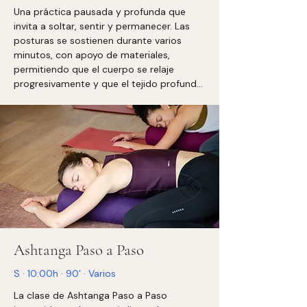
Una práctica pausada y profunda que 
invita a soltar, sentir y permanecer. Las 
posturas se sostienen durante varios 
minutos, con apoyo de materiales, 
permitiendo que el cuerpo se relaje 
progresivamente y que el tejido profundo 
se hidrate y libere. La atención se dirige a 
la respiración natural y a la escucha 
interna, favoreciendo la quietud y la 
presencia.

Es una práctica complementaria a estilos 
más dinámicos y adecuada para todos 
los niveles.
Ashtanga Paso a Paso
S · 10:00h · 90’ · Varios
La clase de Ashtanga Paso a Paso 