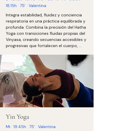
18:15h · 75’ · Valentina
Integra estabilidad, fluidez y conciencia 
respiratoria en una práctica equilibrada y 
profunda. Combina la precisión del Hatha 
Yoga con transiciones fluidas propias del 
Vinyasa, creando secuencias accesibles y 
progresivas que fortalecen el cuerpo, 
mejoran la movilidad de la columna y 
afinan la atención.

La respiración guía el movimiento, 
favoreciendo una práctica presente, 
orgánica y segura.

Indicada tanto para practicantes que 
desean consolidar las bases como para 
quienes buscan una práctica consciente, 
sostenida y bien estructurada.
Yin Yoga
Mi · 19:45h · 75’ · Valentina