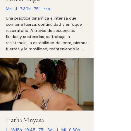
profundidad en la práctica.
Ma · J · 7:30h · 75’ · Issa
Una práctica dinámica e intensa que 
combina fuerza, continuidad y enfoque 
respiratorio. A través de secuencias 
fluidas y sostenidas, se trabaja la 
resistencia, la estabilidad del core, piernas 
fuertes y la movilidad, manteniendo la 
atención en la respiración y en una 
alineación funcional que sostiene el ritmo 
de la práctica.

Indicada para quienes buscan una 
práctica activa que fortalezca el cuerpo y 
active la mente desde primera hora del 
día.
Hatha Vinyasa
L · 18:15h · 19:45 · 75’ · Sol | Mi · 9:30h ·