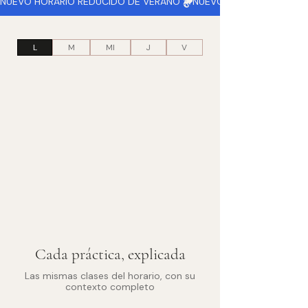
NUEVO HORARIO REDUCIDO DE VERANO 
L
M
MI
J
V
Cada práctica, explicada
Las mismas clases del horario, con su
contexto completo